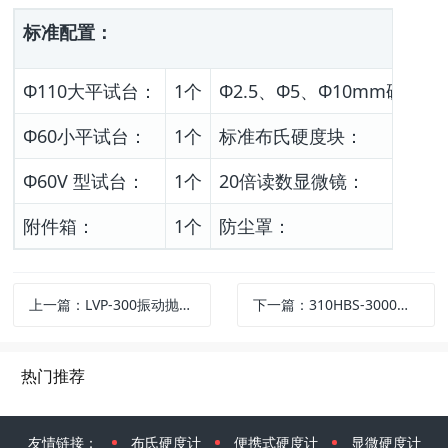
标准配置：
Φ110大平试台：
1个
Φ2.5、Φ5、Φ10mm硬质
Φ60小平试台：
1个
标准布氏硬度块：
Φ60V 型试台：
1个
20倍读数显微镜：
附件箱：
1个
防尘罩：
上一篇：LVP-300振动抛光机
下一篇：310HBS-3000型数显布氏硬度计
热门推荐
友情链接：
布氏硬度计
便携式硬度计
显微硬度计