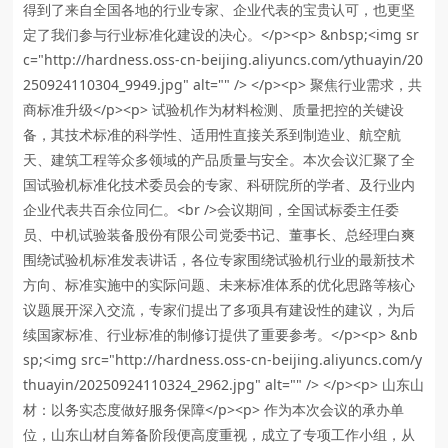
得到了来自全国各地的行业专家、企业代表的宝贵认可，也更坚
定了我们参与行业标准化建设的决心。</p><p> &nbsp;<img sr
c="http://hardness.oss-cn-beijing.aliyuncs.com/ythuayin/20
250924110304_9949.jpg" alt="" /> </p><p> 聚焦行业需求，共
商标准升级</p><p> 试验机作为材料检测、质量把控的关键设
备，其技术标准的科学性、适用性直接关系到制造业、航空航
天、建筑工程等众多领域的产品质量与安全。本次会议汇聚了全
国试验机标准化技术委员会的专家、科研院所的学者、及行业内
企业代表共百余位同仁。<br />会议期间，全国试标委主任委
员、中机试验装备股份有限公司党委书记、董事长、总经理白爽
围绕试验机标准发表讲话，各位专家围绕试验机行业的最新技术
方向、标准实施中的实际问题、未来标准体系的优化思路等核心
议题展开深入交流，专家们提出了多项具有建设性的建议，为后
续国家标准、行业标准的制修订提供了重要参考。</p><p> &nb
sp;<img src="http://hardness.oss-cn-beijing.aliyuncs.com/y
thuayin/20250924110324_2962.jpg" alt="" /> </p><p> 山东山
材：以务实态度做好服务保障</p><p> 作为本次会议的承办单
位，山东山材自筹备阶段便高度重视，成立了专项工作小组，从