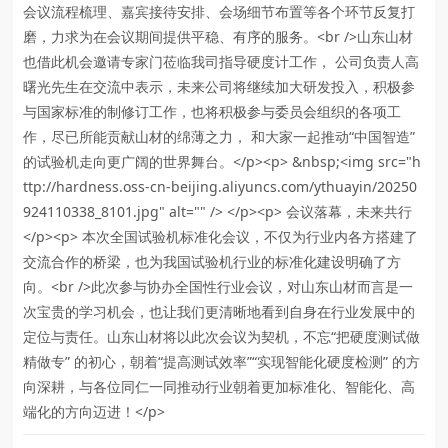
会议流程梳理、嘉宾接待安排、会场细节布置等各个环节反复打
磨，力求为在会议期间提供平稳、有序的服务。<br />山东山材
也借此机会邀请专家门莅临我司指导硬度计工作， 公司负责人高
曙光先生在交流中表示，未来公司将继续加大研发投入，积极参
与国家标准的制修订工作，也将积极参与委员会组织的各项工
作，尽已所能贡献山材的绵薄之力， 和大家一起推动“中国智造”
的试验机走向更广阔的世界舞台。</p><p> &nbsp;<img src="h
ttp://hardness.oss-cn-beijing.aliyuncs.com/ythuayin/20250
924110338_8101.jpg" alt="" /> </p><p> 会议落幕，未来共行
</p><p> 本次全国试验机标准化会议，不仅为行业内各方搭建了
交流合作的桥梁，也为我国试验机行业的标准化建设明确了方
向。<br />此次参与协办全国性行业会议，对山东山材而言是一
次宝贵的学习机会，也让我们更清晰地看到自身在行业发展中的
定位与责任。山东山材将以此次会议为契机，不忘“把硬度测试做
精做专” 的初心，朝着“提高测试效率”“实现智能化硬度检测” 的方
向深耕，与各位同仁一同推动行业朝着更加标准化、智能化、高
端化的方向迈进！</p>